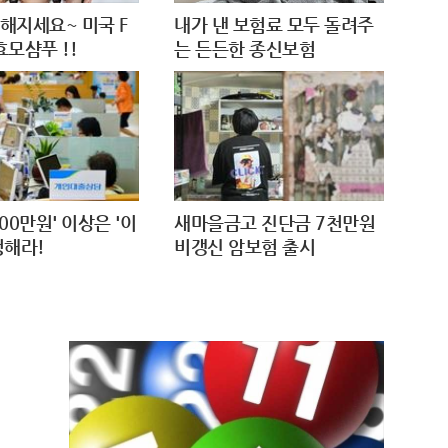
해지세요~ 미국 F
내가 낸 보험료 모두 돌려주
효모샴푸 !!
는 든든한 종신보험
00만원' 이상은 '이
새마을금고 진단금 7천만원
청해라!
비갱신 암보험 출시