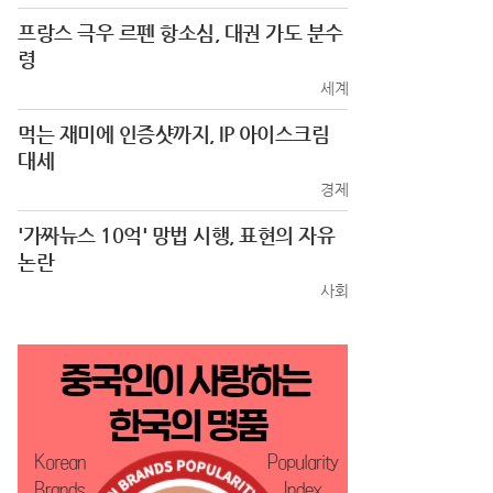
프랑스 극우 르펜 항소심, 대권 가도 분수
령
세계
먹는 재미에 인증샷까지, IP 아이스크림
대세
경제
'가짜뉴스 10억' 망법 시행, 표현의 자유
논란
사회