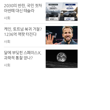
2030의 반란, 국민 첫차
아반떼 대신 테슬라
받고 있어..
사회
케인, 토트넘 복귀 거절?
1236억 잭팟 터진다
사회
달에 부딪힌 스페이스X,
과학적 통찰 얻나?
사회