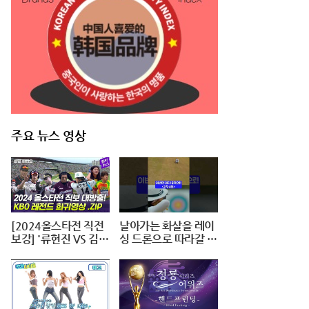
주요 뉴스 영상
[2024올스타전 직전
날아가는 화살을 레이
보강] '류현진 VS 김광
싱 드론으로 따라갈 수
현 선발 대결+이대호
있을까?🏹 #대작전X
1번타자' 보셨나요?
10 #2024파리올림픽
#양궁 #다큐 #shorts
#240724저녁7시40
분 #KBS1TV