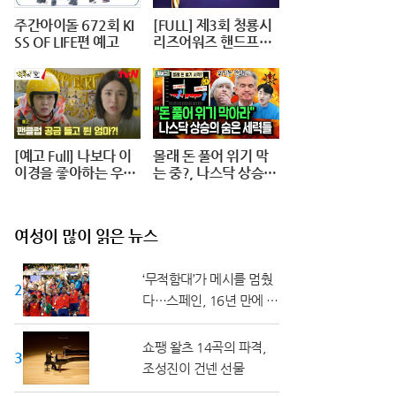
주간아이돌 672회 KI
[FULL] 제3회 청룡시
SS OF LIFE편 예고
리즈어워즈 핸드프린
팅 | The 3rd Blue Dra
gon Series Awards
Handprinting @ 20
240625
[예고 Full] 나보다 이
몰래 돈 풀어 위기 막
이경을 좋아하는 우리
는 중?, 나스닥 상승의
엄마가... 팬클럽 공금
숨은 세력들(풀버전)
횡령?! #덕후의딸#오
프닝2024
여성이 많이 읽은 뉴스
‘무적함대’가 메시를 멈췄
20대 ↓
다…스페인, 16년 만에 월
드컵 정상
쇼팽 왈츠 14곡의 파격,
30대
조성진이 건넨 선물