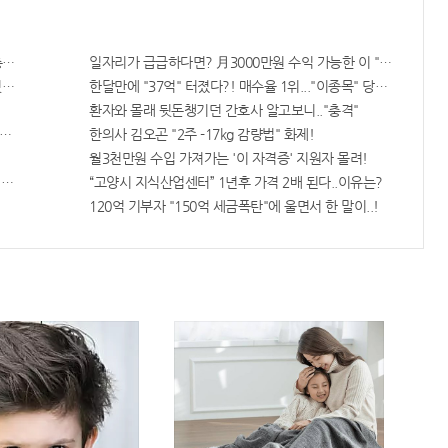
충격!
일자리가 급급하다면? 月3000만원 수익 가능한 이 "자격증" 주목
면 비추면 번호 보인다!?"
한달만에 "37억" 터졌다?! 매수율 1위..."이종목" 당장사라!
환자와 몰래 뒷돈챙기던 간호사 알고보니.."충격"
 증가...충격!!
한의사 김오곤 "2주 -17kg 감량법" 화제!
월3천만원 수입 가져가는 '이 자격증' 지원자 몰려!
져..헉!
“고양시 지식산업센터” 1년후 가격 2배 된다..이유는?
120억 기부자 "150억 세금폭탄"에 울면서 한 말이..!