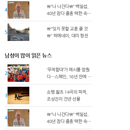
\"나 나간다\" 백일섭,
40대
40년 참다 졸혼 택한 속사
정
\"잊지 못할 교훈 줄 것
50대 ↑
\" 하메네이, 대미 항전
남성이 많이 읽은 뉴스
‘무적함대’가 메시를 멈췄
20대 ↓
다…스페인, 16년 만에 월
드컵 정상
쇼팽 왈츠 14곡의 파격,
30대
조성진이 건넨 선물
\"나 나간다\" 백일섭,
40대
40년 참다 졸혼 택한 속사
정