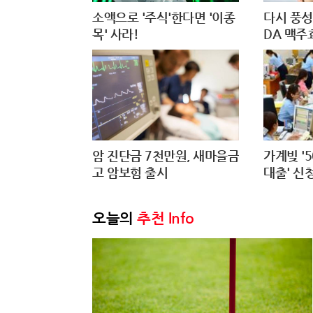
소액으로 '주식'한다면 '이종
다시 풍성
목' 사라!
DA 맥주
암 진단금 7천만원, 새마을금
가계빚 '5
고 암보험 출시
대출' 신
오늘의
추천 Info