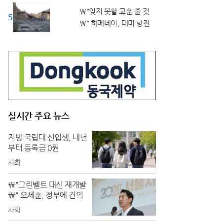
\"잊지 못할 교훈 줄 것
50대 ↑
\" 하메네이, 대미 항전
실시간 주요 뉴스
지방 국립대 신입생, 내년
부터 등록금 0원
사회
\"그린벨트 대신 재개발
\" 오세훈, 정부에 건의
사회