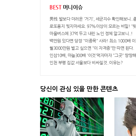
BEST
머니이슈
男性 발보다 더러운 '거기', 세균지수 확인해보니..
로또용지 찢지마세요. 97%이상이 모르는 비밀! "뒷
마을버스에 37억 두고 내린 노인 정체 알고보니..!
백만원 있다면 당장 "이종목" 사라! 최소 1000배 이상
월3000만원 벌고 싶으면 "이 자격증"만 따면 된다.
인삼10배, 마늘300배 '이것'먹자마자 "그곳" 땅땅해
인천 부평 집값 서울보다 비싸질것..이유는?
당신이 관심 있을 만한 콘텐츠