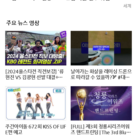
세계
주요 뉴스 영상
[2024올스타전 직전보강] '류
날아가는 화살을 레이싱 드론으
현진 VS 김광현 선발 대결+이
로 따라갈 수 있을까?🏹 #대작
대호 1번타자' 보셨나요?
전X10 #2024파리올림픽 #양
궁 #다큐 #shorts #240724저
녁7시40분 #KBS1TV
주간아이돌 672회 KISS OF LIF
[FULL] 제3회 청룡시리즈어워
E편 예고
즈 핸드프린팅 | The 3rd Blue