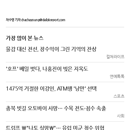
차수영 기자 chachayoung@dailykreport.com
가장 많이 본 뉴스
물감 대신 전선, 장수익이 그린 기억의 잔상
컬쳐라이프
'호프' 베일 벗다, 나홍진이 빚은 지옥도
연예톡톡
1475억 거절한 이강인, ATM행 '낭만' 선택
스포츠
충북 빗길 오토바이 사망… 수목 전도·침수 속출
사회
트럼프 \"나토 실망\"… 유럽 미군 철수 위협