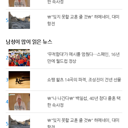
한 속사정
\"잊지 못할 교훈 줄 것\" 하메네이, 대미
50대 ↑
항전
남성이 많이 읽은 뉴스
‘무적함대’가 메시를 멈췄다…스페인, 16년
20대 ↓
만에 월드컵 정상
30대
쇼팽 왈츠 14곡의 파격, 조성진이 건넨 선물
\"나 나간다\" 백일섭, 40년 참다 졸혼 택
40대
한 속사정
\"잊지 못할 교훈 줄 것\" 하메네이, 대미
50대 ↑
항전