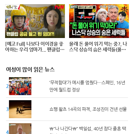
Dragon Series Awards Hand
printing @ 20240625
[예고 Full] 나보다 이이경을 좋
몰래 돈 풀어 위기 막는 중?, 나
아하는 우리 엄마가... 팬클럽
스닥 상승의 숨은 세력들(풀버
공금 횡령?! #덕후의딸#오프
전)
닝2024
여성이 많이 읽은 뉴스
‘무적함대’가 메시를 멈췄다…스페인, 16년
20대 ↓
만에 월드컵 정상
30대
쇼팽 왈츠 14곡의 파격, 조성진이 건넨 선물
\"나 나간다\" 백일섭, 40년 참다 졸혼 택
40대