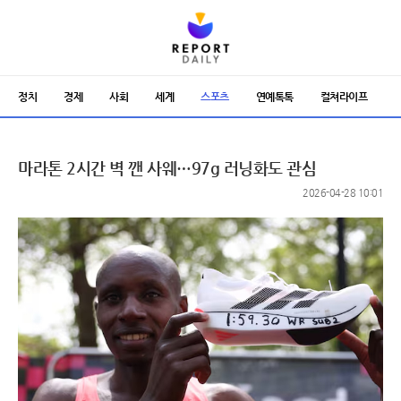
정치
경제
사회
세계
스포츠
연예톡톡
컬쳐라이프
마라톤 2시간 벽 깬 사웨…97g 러닝화도 관심
2026-04-28 10:01