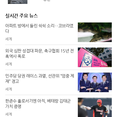
실시간 주요 뉴스
아파트 방에서 들린 쉭쉭 소리‥코브라였
다
세계
외국 심판 성접대 파문, 축구협회 15년 전
흑역사 폭로
세계
민주당 당권 레이스 과열, 선관위 “엄중 제
재” 경고
세계
한준수 홀로서기엔 아직, 베테랑 김태군
가치 증명
세계