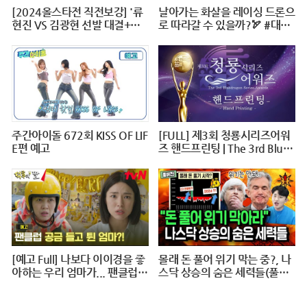
[2024올스타전 직전보강] '류
날아가는 화살을 레이싱 드론으
현진 VS 김광현 선발 대결+이
로 따라갈 수 있을까?🏹 #대작
대호 1번타자' 보셨나요?
전X10 #2024파리올림픽 #양
궁 #다큐 #shorts #240724저
녁7시40분 #KBS1TV
주간아이돌 672회 KISS OF LIF
[FULL] 제3회 청룡시리즈어워
E편 예고
즈 핸드프린팅 | The 3rd Blue
Dragon Series Awards Hand
printing @ 20240625
[예고 Full] 나보다 이이경을 좋
몰래 돈 풀어 위기 막는 중?, 나
아하는 우리 엄마가... 팬클럽
스닥 상승의 숨은 세력들(풀버
공금 횡령?! #덕후의딸#오프
전)
닝2024