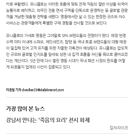
카로 부활했다. 유니클로는 이러한 흐름에 맞춰 전체 직원의 절반 이상을 외국어
능통자로 배치하고, 외국인 전용 면세 구역을 단독으로 운영하는 등 글로벌 관광
객을 겨냥한 맞춤형 전략을 세웠다. 명동에서만 살 수 있는 한정판 굿즈와 자수
서비스는 관광객들에게 특별한 구매 경험을 선사할 것으로 보인다.
유니클로의 가세로 명동은 그야말로 SPA 브랜드들의 전쟁터가 됐다. 매장 반경
수백 미터 이내에 스파오, 에잇세컨즈, 탑텐 등 국내 토종 브랜드들의 대형 매장
이 밀집해 있어 고객 유치를 위한 치열한 각축전이 예상된다. 유니클로는 압도적
인 규모와 글로벌 인지도를 앞세워 상권 내 집객 흐름을 자신들 쪽으로 끌어오겠
다는 계산이다. 5년 만에 다시 열린 명동 시대가 국내 패션 시장의 판도를 어떻
게 뒤흔들지 업계의 시선이 집중되고 있다.
이종철 기자 cheollee33@dailykreport.com
가장 많이 본 뉴스
강남서 만나는 '죽음의 요리' 전시 화제
컬쳐라이프