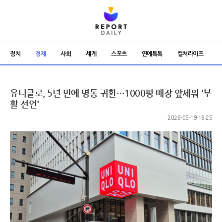
정치
경제
사회
세계
스포츠
연예톡톡
컬쳐라이프
유니클로, 5년 만에 명동 귀환…1000평 매장 앞세워 '부
활 선언'
2026-05-19 18:25