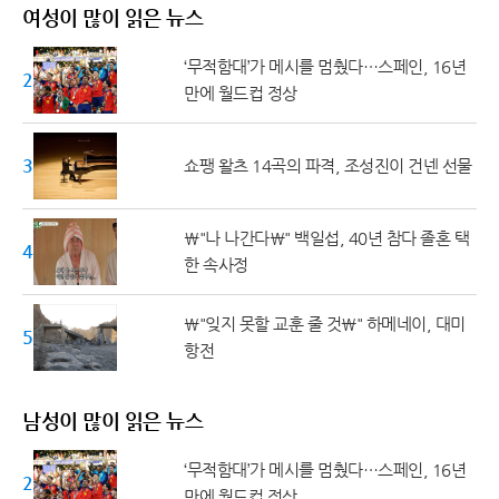
여성이 많이 읽은 뉴스
‘무적함대’가 메시를 멈췄다…스페인, 16년
20대 ↓
만에 월드컵 정상
30대
쇼팽 왈츠 14곡의 파격, 조성진이 건넨 선물
\"나 나간다\" 백일섭, 40년 참다 졸혼 택
40대
한 속사정
\"잊지 못할 교훈 줄 것\" 하메네이, 대미
50대 ↑
항전
남성이 많이 읽은 뉴스
‘무적함대’가 메시를 멈췄다…스페인, 16년
20대 ↓
만에 월드컵 정상