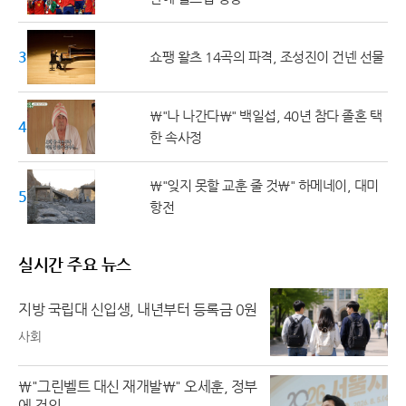
30대
쇼팽 왈츠 14곡의 파격, 조성진이 건넨 선물
\"나 나간다\" 백일섭, 40년 참다 졸혼 택
40대
한 속사정
\"잊지 못할 교훈 줄 것\" 하메네이, 대미
50대 ↑
항전
실시간 주요 뉴스
지방 국립대 신입생, 내년부터 등록금 0원
사회
\"그린벨트 대신 재개발\" 오세훈, 정부
에 건의