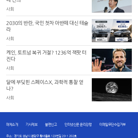
사회
2030의 반란, 국민 첫차 아반떼 대신 테슬
라
사회
케인, 토트넘 복귀 거절? 1236억 잭팟 터
진다
사회
달에 부딪힌 스페이스X, 과학적 통찰 얻
나?
사회
매체소개
기사제보
불편신고
인터넷신문 윤리강령
이메일무단수집거부
주소 : 경기도 성남시 분당구 황새울로 123번길 20-1 202호