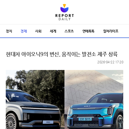
정치
경제
사회
세계
스포츠
연예톡톡
컬쳐라이프
현대차 아이오닉9의 변신, 움직이는 발전소 제주 상륙
2026-04-22 17:20