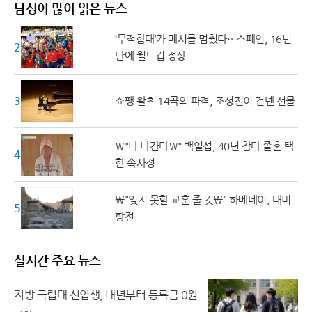
남성이 많이 읽은 뉴스
‘무적함대’가 메시를 멈췄다…스페인, 16년
20대 ↓
만에 월드컵 정상
30대
쇼팽 왈츠 14곡의 파격, 조성진이 건넨 선물
\"나 나간다\" 백일섭, 40년 참다 졸혼 택
40대
한 속사정
\"잊지 못할 교훈 줄 것\" 하메네이, 대미
50대 ↑
항전
실시간 주요 뉴스
지방 국립대 신입생, 내년부터 등록금 0원