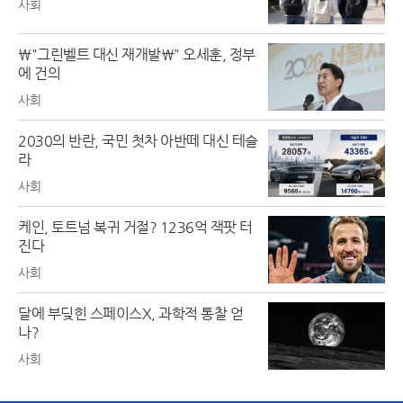
사회
\"그린벨트 대신 재개발\" 오세훈, 정부
에 건의
사회
2030의 반란, 국민 첫차 아반떼 대신 테슬
라
사회
케인, 토트넘 복귀 거절? 1236억 잭팟 터
진다
사회
달에 부딪힌 스페이스X, 과학적 통찰 얻
나?
사회