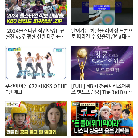
[2024올스타전 직전보강] '류
날아가는 화살을 레이싱 드론으
현진 VS 김광현 선발 대결+이
로 따라갈 수 있을까?🏹 #대작
대호 1번타자' 보셨나요?
전X10 #2024파리올림픽 #양
궁 #다큐 #shorts #240724저
녁7시40분 #KBS1TV
주간아이돌 672회 KISS OF LIF
[FULL] 제3회 청룡시리즈어워
E편 예고
즈 핸드프린팅 | The 3rd Blue
Dragon Series Awards Hand
printing @ 20240625