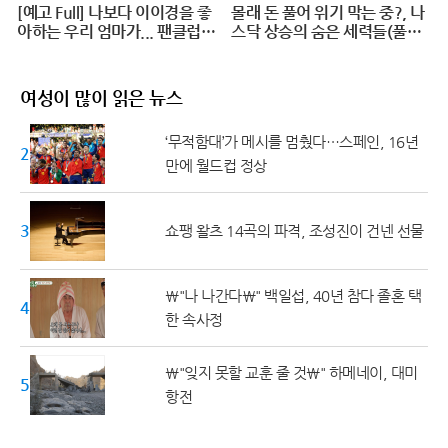
[예고 Full] 나보다 이이경을 좋
몰래 돈 풀어 위기 막는 중?, 나
아하는 우리 엄마가... 팬클럽
스닥 상승의 숨은 세력들(풀버
공금 횡령?! #덕후의딸#오프
전)
닝2024
여성이 많이 읽은 뉴스
‘무적함대’가 메시를 멈췄다…스페인, 16년
20대 ↓
만에 월드컵 정상
30대
쇼팽 왈츠 14곡의 파격, 조성진이 건넨 선물
\"나 나간다\" 백일섭, 40년 참다 졸혼 택
40대
한 속사정
\"잊지 못할 교훈 줄 것\" 하메네이, 대미
50대 ↑
항전