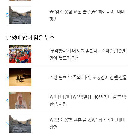
\"잊지 못할 교훈 줄 것\" 하메네이, 대미
50대 ↑
항전
남성이 많이 읽은 뉴스
‘무적함대’가 메시를 멈췄다…스페인, 16년
20대 ↓
만에 월드컵 정상
30대
쇼팽 왈츠 14곡의 파격, 조성진이 건넨 선물
\"나 나간다\" 백일섭, 40년 참다 졸혼 택
40대
한 속사정
\"잊지 못할 교훈 줄 것\" 하메네이, 대미
50대 ↑
항전