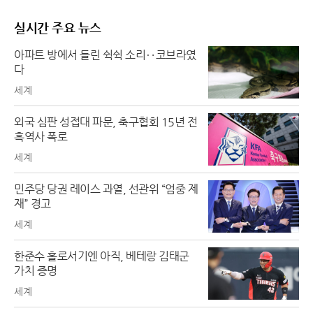
실시간 주요 뉴스
아파트 방에서 들린 쉭쉭 소리‥코브라였
다
세계
외국 심판 성접대 파문, 축구협회 15년 전
흑역사 폭로
세계
민주당 당권 레이스 과열, 선관위 “엄중 제
재” 경고
세계
한준수 홀로서기엔 아직, 베테랑 김태군
가치 증명
세계