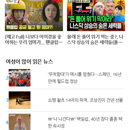
printing @ 20240625
[예고 Full] 나보다 이이경을 좋
몰래 돈 풀어 위기 막는 중?, 나
아하는 우리 엄마가... 팬클럽
스닥 상승의 숨은 세력들(풀버
공금 횡령?! #덕후의딸#오프
전)
닝2024
여성이 많이 읽은 뉴스
‘무적함대’가 메시를 멈췄다…스페인, 16년
20대 ↓
만에 월드컵 정상
30대
쇼팽 왈츠 14곡의 파격, 조성진이 건넨 선물
\"나 나간다\" 백일섭, 40년 참다 졸혼 택
40대
한 속사정