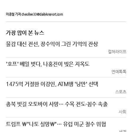
이종철 기자 cheollee33@dailykreport.com
가장 많이 본 뉴스
물감 대신 전선, 장수익이 그린 기억의 잔상
컬쳐라이프
'호프' 베일 벗다, 나홍진이 빚은 지옥도
연예톡톡
1475억 거절한 이강인, ATM행 '낭만' 선택
스포츠
충북 빗길 오토바이 사망… 수목 전도·침수 속출
사회
트럼프 \"나토 실망\"… 유럽 미군 철수 위협
세계