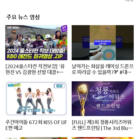
주요 뉴스 영상
[2024올스타전 직전보강] '류
날아가는 화살을 레이싱 드론으
현진 VS 김광현 선발 대결+이
로 따라갈 수 있을까?🏹 #대작
대호 1번타자' 보셨나요?
전X10 #2024파리올림픽 #양
궁 #다큐 #shorts #240724저
녁7시40분 #KBS1TV
주간아이돌 672회 KISS OF LIF
[FULL] 제3회 청룡시리즈어워
E편 예고
즈 핸드프린팅 | The 3rd Blue
Dragon Series Awards Hand