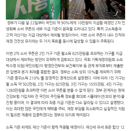
정부가 다음 달 22일부터 국민의 약 90%에게 10만원씩 지급할 예정인 2차 민
생회복 소비 쿠폰의 세부 지급 기준이 윤곽을 드러내고 있다. 특히 고소득층과
고액 자산가는 지급 대상에서 제외될 방침이어서, 이번 소비 쿠폰이 내수 진작과
재정 건전성 유지라는 두 가지 목표를 동시에 달성할 수 있을지 주목된다.
이번 2차 소비 쿠폰은 2인 가구 기준 월소득 825만원을 초과하는 가구를 지급
대상에서 제외하는 방안이 유력하게 검토되고 있다. 국회 기획재정위원회 소속
박수영 의원(국민의힘)이 행정안전부와 보건복지부 등 관계 부처로부터 제출받
은 답변과 본지 취재를 종합한 결과, 정부는 소득 상위 10%를 제외하기 위해
'기준 중위소득 210%'를 잠정적인 경계선으로 설정했다. 이에 따라 1인 가구는
월 소득 약 502만원, 2인 가구는 825만원, 3인 가구는 1055만원, 4인 가구는
1280만원을 초과하면 이번 소비 쿠폰을 받을 수 없게 된다. 정부 관계자는 현재
건강보험 가입자와 전 국민의 주민등록 정보를 토대로 시뮬레이션(모의 분석)을
진행 중이며, 이 결과에 따라 최종 지급 기준은 다소 달라질 수 있다고 설명했다.
이는 최대한 많은 국민에게 혜택을 주되, 재정 부담을 최소화하고 실질적인 지원
이 필요한 계층에 집중하겠다는 정부의 의지로 해석된다.
소득 기준 외에도 재산 기준이 함께 적용될 예정이다. 재산세 과세 표준 합산 12