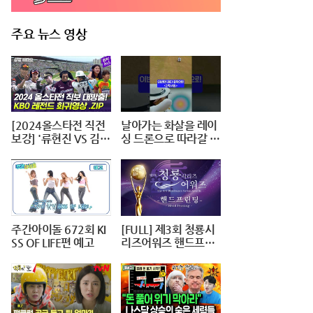
주요 뉴스 영상
[2024올스타전 직전
날아가는 화살을 레이
보강] '류현진 VS 김광
싱 드론으로 따라갈 수
현 선발 대결+이대호
있을까?🏹 #대작전X
1번타자' 보셨나요?
10 #2024파리올림픽
#양궁 #다큐 #shorts
#240724저녁7시40
분 #KBS1TV
주간아이돌 672회 KI
[FULL] 제3회 청룡시
SS OF LIFE편 예고
리즈어워즈 핸드프린
팅 | The 3rd Blue Dra
gon Series Awards
Handprinting @ 20
240625