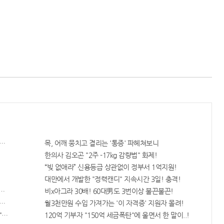
켰다!
목, 어깨 뭉치고 결리는 '통증' 파헤쳐보니
한의사 김오곤 "2주 -17kg 감량법" 화제!
“빚 없애라” 신용등급 상관없이 정부서 1억지원!
대만에서 개발한 "정력캔디" 지속시간 3일! 충격!
자격증"에 몰리는 이유 알고보니…
비x아그라 30배! 60대男도 3번이상 불끈불끈!
타난다!!
월3천만원 수입 가져가는 '이 자격증' 지원자 몰려!
"충격"
120억 기부자 "150억 세금폭탄"에 울면서 한 말이..!