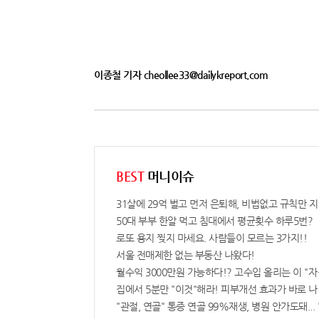
이종철 기자 cheollee33@dailykreport.com
BEST
머니이슈
31살에 29억 벌고 먼저 은퇴해, 비법없고 규칙만 지
50대 부부 한알 먹고 침대에서 평균횟수 하루5번?
로또 용지 찢지 마세요. 사람들이 모르는 3가지!!
서울 전매제한 없는 부동산 나왔다!
월수익 3000만원 가능하다!? 고수입 올리는 이 "
집에서 5분만 "이것"해라! 피부개선 효과가 바로 나
"관절, 연골" 통증 연골 99%재생, 병원 안가도돼... 