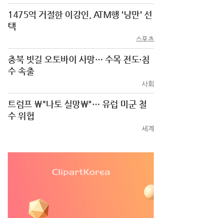
1475억 거절한 이강인, ATM행 '낭만' 선
택
스포츠
충북 빗길 오토바이 사망… 수목 전도·침
수 속출
사회
트럼프 \"나토 실망\"… 유럽 미군 철
수 위협
세계