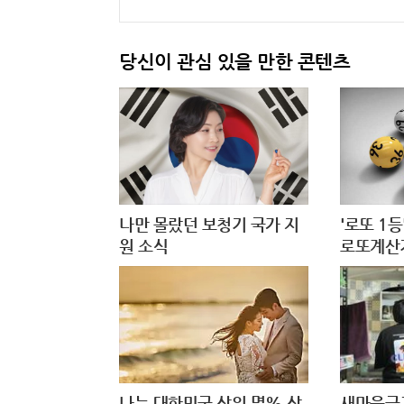
당신이 관심 있을 만한 콘텐츠
나만 몰랐던 보청기 국가 지
'로또 1
원 소식
로또계산기
나는 대한민국 상위 몇% 상
새마을금