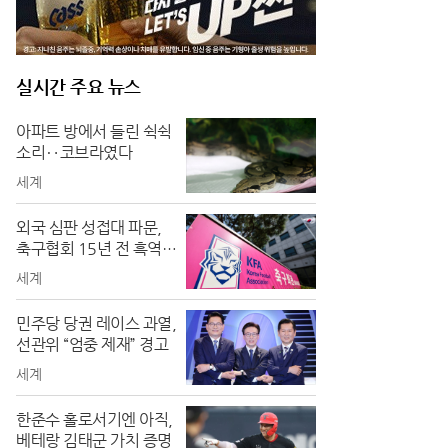
실시간 주요 뉴스
아파트 방에서 들린 쉭쉭
소리‥코브라였다
세계
외국 심판 성접대 파문,
축구협회 15년 전 흑역사
폭로
세계
민주당 당권 레이스 과열,
선관위 “엄중 제재” 경고
세계
한준수 홀로서기엔 아직,
베테랑 김태군 가치 증명