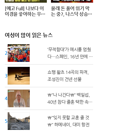
[예고 Full] 나보다 이
몰래 돈 풀어 위기 막
이경을 좋아하는 우리
는 중?, 나스닥 상승의
엄마가... 팬클럽 공금
숨은 세력들(풀버전)
횡령?! #덕후의딸#오
프닝2024
여성이 많이 읽은 뉴스
‘무적함대’가 메시를 멈췄
20대 ↓
다…스페인, 16년 만에 월
드컵 정상
쇼팽 왈츠 14곡의 파격,
30대
조성진이 건넨 선물
\"나 나간다\" 백일섭,
40대
40년 참다 졸혼 택한 속사
정
\"잊지 못할 교훈 줄 것
50대 ↑
\" 하메네이, 대미 항전