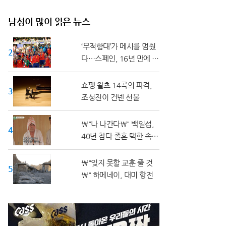
남성이 많이 읽은 뉴스
‘무적함대’가 메시를 멈췄
20대 ↓
다…스페인, 16년 만에 월
드컵 정상
쇼팽 왈츠 14곡의 파격,
30대
조성진이 건넨 선물
\"나 나간다\" 백일섭,
40대
40년 참다 졸혼 택한 속사
정
\"잊지 못할 교훈 줄 것
50대 ↑
\" 하메네이, 대미 항전