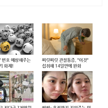
등' 번호 예상해주는
찌릿찌릿 관절통증, "이것"
 화제!
섭취해 14일만에 완화
고 진단금 7천만원
싹싹~흔적까지 지워주는 미