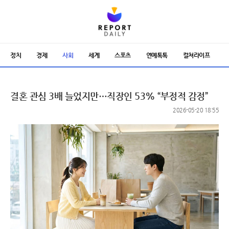
정치
경제
사회
세계
스포츠
연예톡톡
컬쳐라이프
결혼 관심 3배 늘었지만…직장인 53% “부정적 감정”
2026-05-20 18:55