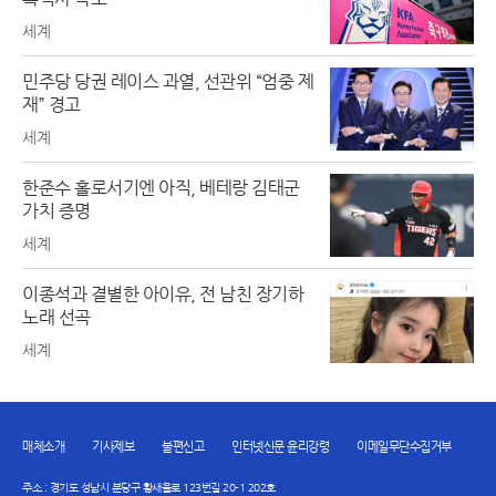
세계
민주당 당권 레이스 과열, 선관위 “엄중 제
재” 경고
세계
한준수 홀로서기엔 아직, 베테랑 김태군
가치 증명
세계
이종석과 결별한 아이유, 전 남친 장기하
노래 선곡
세계
매체소개
기사제보
불편신고
인터넷신문 윤리강령
이메일무단수집거부
주소 : 경기도 성남시 분당구 황새울로 123번길 20-1 202호