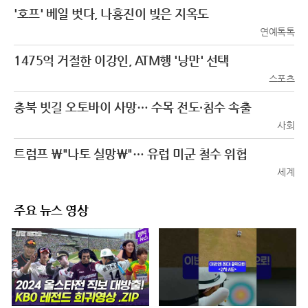
'호프' 베일 벗다, 나홍진이 빚은 지옥도
연예톡톡
1475억 거절한 이강인, ATM행 '낭만' 선택
스포츠
충북 빗길 오토바이 사망… 수목 전도·침수 속출
사회
트럼프 \"나토 실망\"… 유럽 미군 철수 위협
세계
주요 뉴스 영상