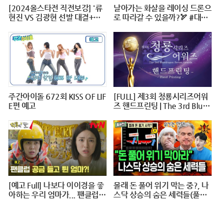
[2024올스타전 직전보강] '류
날아가는 화살을 레이싱 드론으
현진 VS 김광현 선발 대결+이
로 따라갈 수 있을까?🏹 #대작
대호 1번타자' 보셨나요?
전X10 #2024파리올림픽 #양
궁 #다큐 #shorts #240724저
녁7시40분 #KBS1TV
주간아이돌 672회 KISS OF LIF
[FULL] 제3회 청룡시리즈어워
E편 예고
즈 핸드프린팅 | The 3rd Blue
Dragon Series Awards Hand
printing @ 20240625
[예고 Full] 나보다 이이경을 좋
몰래 돈 풀어 위기 막는 중?, 나
아하는 우리 엄마가... 팬클럽
스닥 상승의 숨은 세력들(풀버
공금 횡령?! #덕후의딸#오프
전)
닝2024