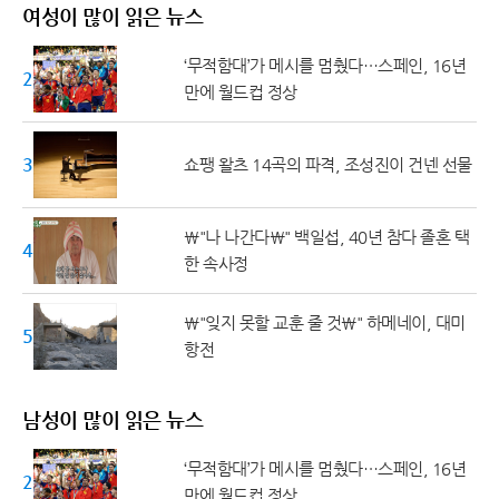
여성이 많이 읽은 뉴스
‘무적함대’가 메시를 멈췄다…스페인, 16년
20대 ↓
만에 월드컵 정상
30대
쇼팽 왈츠 14곡의 파격, 조성진이 건넨 선물
\"나 나간다\" 백일섭, 40년 참다 졸혼 택
40대
한 속사정
\"잊지 못할 교훈 줄 것\" 하메네이, 대미
50대 ↑
항전
남성이 많이 읽은 뉴스
‘무적함대’가 메시를 멈췄다…스페인, 16년
20대 ↓
만에 월드컵 정상