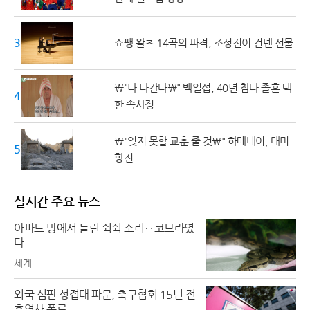
30대
쇼팽 왈츠 14곡의 파격, 조성진이 건넨 선물
\"나 나간다\" 백일섭, 40년 참다 졸혼 택
40대
한 속사정
\"잊지 못할 교훈 줄 것\" 하메네이, 대미
50대 ↑
항전
실시간 주요 뉴스
아파트 방에서 들린 쉭쉭 소리‥코브라였
다
세계
외국 심판 성접대 파문, 축구협회 15년 전
흑역사 폭로