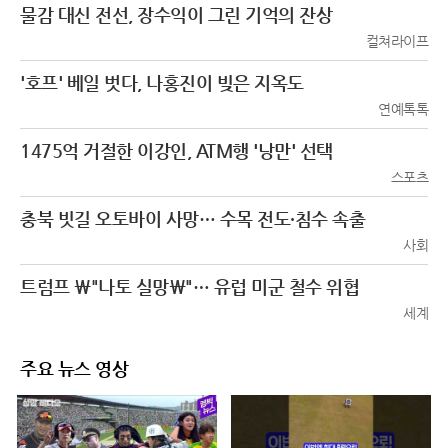
물감 대신 전선, 장수익이 그린 기억의 잔상
컬쳐라이프
'호프' 베일 벗다, 나홍진이 빚은 지옥도
연예톡톡
1475억 거절한 이강인, ATM행 '낭만' 선택
스포츠
충북 빗길 오토바이 사망… 수목 전도·침수 속출
사회
트럼프 \"나토 실망\"… 유럽 미군 철수 위협
세계
주요 뉴스 영상