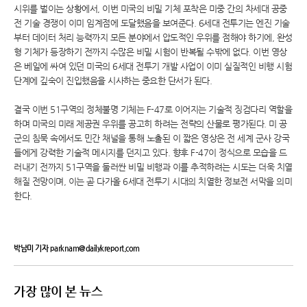
시위를 벌이는 상황에서, 이번 미국의 비밀 기체 포착은 미중 간의 차세대 공중
전 기술 경쟁이 이미 임계점에 도달했음을 보여준다. 6세대 전투기는 엔진 기술
부터 데이터 처리 능력까지 모든 분야에서 압도적인 우위를 점해야 하기에, 완성
형 기체가 등장하기 전까지 수많은 비밀 시험이 반복될 수밖에 없다. 이번 영상
은 베일에 싸여 있던 미국의 6세대 전투기 개발 사업이 이미 실질적인 비행 시험
단계에 깊숙이 진입했음을 시사하는 중요한 단서가 된다.
결국 이번 51구역의 정체불명 기체는 F-47로 이어지는 기술적 징검다리 역할을
하며 미국의 미래 제공권 우위를 공고히 하려는 전략의 산물로 평가된다. 미 공
군의 침묵 속에서도 민간 채널을 통해 노출된 이 짧은 영상은 전 세계 군사 강국
들에게 강력한 기술적 메시지를 던지고 있다. 향후 F-47이 정식으로 모습을 드
러내기 전까지 51구역을 둘러싼 비밀 비행과 이를 추적하려는 시도는 더욱 치열
해질 전망이며, 이는 곧 다가올 6세대 전투기 시대의 치열한 정보전 서막을 의미
한다.
박남미 기자 parknam@dailykreport.com
가장 많이 본 뉴스