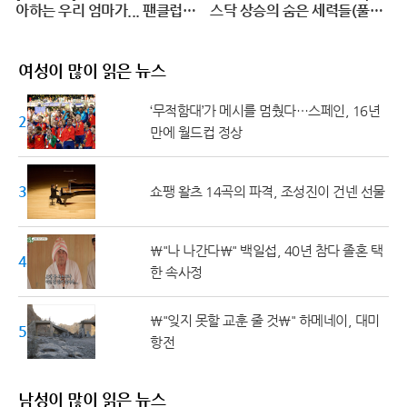
아하는 우리 엄마가... 팬클럽
스닥 상승의 숨은 세력들(풀버
공금 횡령?! #덕후의딸#오프
전)
닝2024
여성이 많이 읽은 뉴스
‘무적함대’가 메시를 멈췄다…스페인, 16년
20대 ↓
만에 월드컵 정상
30대
쇼팽 왈츠 14곡의 파격, 조성진이 건넨 선물
\"나 나간다\" 백일섭, 40년 참다 졸혼 택
40대
한 속사정
\"잊지 못할 교훈 줄 것\" 하메네이, 대미
50대 ↑
항전
남성이 많이 읽은 뉴스