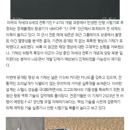
미국의 차세대 6세대 전투기인 F-47의 개발 과정에서 탄생한 선행 시험기로 추
정되는 정체불명의 항공기가 네바다주 '51구역' 인근에서 포착되어 전 세계의
이목이 쏠리고 있다. 미 군사 전문 매체 워존은 최근 그룸레이크 상공에서 촬영
된 야간 열영상을 분석한 결과, 기존에 공개된 적 없는 독특한 형상의 기체가 포
착됐다고 보도했다. 비록 미 공군은 해당 영상에 대한 구체적인 논평을 거부했으
나, 기체의 외형적 특징이 미군이 구상 중인 차세대 전투기 개념과 상당 부분 일
치한다는 분석이 나오면서 개발 단계가 예상보다 진척되었을 가능성이 제기된
다.
이번에 공개된 영상 속 기체는 넓은 기수와 커다란 카나드를 갖추고 있으며, 전
통적인 꼬리날개가 식별되지 않는 무미익에 가까운 실루엣을 보여준다. 이러한
설계는 스텔스 성능을 극대화하면서도 고고도에서의 기동성을 확보하기 위한 최
첨단 항공 역학 기술의 집약체로 풀이된다. 전문가들은 이 기체가 2028년 첫 비
행이 예정된 F-47 양산형 모델 자체라기보다는, 핵심 기술을 사전에 검증하기
위해 제작된 기술 실증기나 선행 시험기일 확률이 높다고 보고 있다.