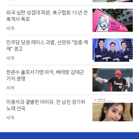
외국 심판 성접대 파문, 축구협회 15년 전
흑역사 폭로
세계
민주당 당권 레이스 과열, 선관위 “엄중 제
재” 경고
세계
한준수 홀로서기엔 아직, 베테랑 김태군
가치 증명
세계
이종석과 결별한 아이유, 전 남친 장기하
노래 선곡
세계