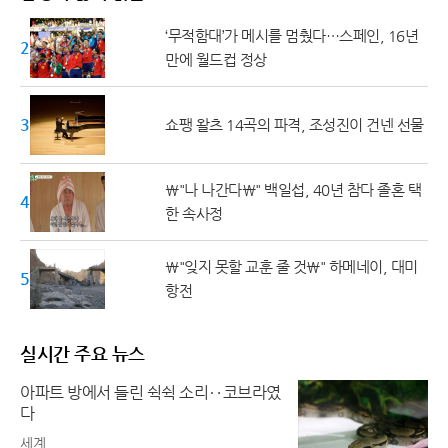
‘무적함대’가 메시를 멈췄다…스페인, 16년
20대 ↓
만에 월드컵 정상
30대
쇼팽 왈츠 14곡의 파격, 조성진이 건넨 선물
\"나 나간다\" 백일섭, 40년 참다 졸혼 택
40대
한 속사정
\"잊지 못할 교훈 줄 것\" 하메네이, 대미
50대 ↑
항전
실시간 주요 뉴스
아파트 방에서 들린 쉭쉭 소리‥코브라였
다
세계