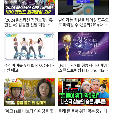
[2024올스타전 직전보강] '류
날아가는 화살을 레이싱 드론으
현진 VS 김광현 선발 대결+이
로 따라갈 수 있을까?🏹 #대작
대호 1번타자' 보셨나요?
전X10 #2024파리올림픽 #양
궁 #다큐 #shorts #240724저
녁7시40분 #KBS1TV
주간아이돌 672회 KISS OF LIF
[FULL] 제3회 청룡시리즈어워
E편 예고
즈 핸드프린팅 | The 3rd Blue
Dragon Series Awards Hand
printing @ 20240625
[예고 Full] 나보다 이이경을 좋
몰래 돈 풀어 위기 막는 중?, 나