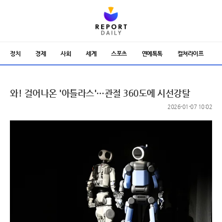
정치
경제
사회
세계
스포츠
연예톡톡
컬쳐라이프
와! 걸어나온 '아틀라스'…관절 360도에 시선강탈
2026-01-07 10:02