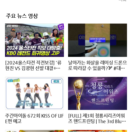
주요 뉴스 영상
[2024올스타전 직전보강] '류
날아가는 화살을 레이싱 드론으
현진 VS 김광현 선발 대결+이
로 따라갈 수 있을까?🏹 #대작
대호 1번타자' 보셨나요?
전X10 #2024파리올림픽 #양
궁 #다큐 #shorts #240724저
녁7시40분 #KBS1TV
주간아이돌 672회 KISS OF LIF
[FULL] 제3회 청룡시리즈어워
E편 예고
즈 핸드프린팅 | The 3rd Blue
Dragon Series Awards Hand