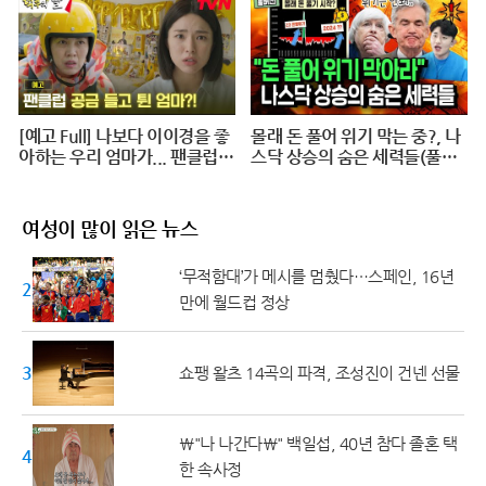
printing @ 20240625
[예고 Full] 나보다 이이경을 좋
몰래 돈 풀어 위기 막는 중?, 나
아하는 우리 엄마가... 팬클럽
스닥 상승의 숨은 세력들(풀버
공금 횡령?! #덕후의딸#오프
전)
닝2024
여성이 많이 읽은 뉴스
‘무적함대’가 메시를 멈췄다…스페인, 16년
20대 ↓
만에 월드컵 정상
30대
쇼팽 왈츠 14곡의 파격, 조성진이 건넨 선물
\"나 나간다\" 백일섭, 40년 참다 졸혼 택
40대
한 속사정