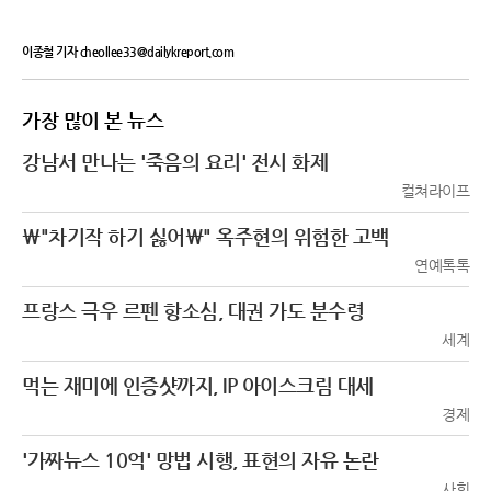
이종철 기자 cheollee33@dailykreport.com
가장 많이 본 뉴스
강남서 만나는 '죽음의 요리' 전시 화제
컬쳐라이프
\"차기작 하기 싫어\" 옥주현의 위험한 고백
연예톡톡
프랑스 극우 르펜 항소심, 대권 가도 분수령
세계
먹는 재미에 인증샷까지, IP 아이스크림 대세
경제
'가짜뉴스 10억' 망법 시행, 표현의 자유 논란
사회