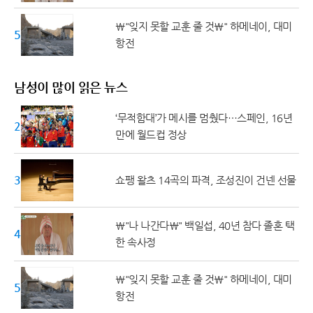
\"잊지 못할 교훈 줄 것\" 하메네이, 대미
50대 ↑
항전
남성이 많이 읽은 뉴스
‘무적함대’가 메시를 멈췄다…스페인, 16년
20대 ↓
만에 월드컵 정상
30대
쇼팽 왈츠 14곡의 파격, 조성진이 건넨 선물
\"나 나간다\" 백일섭, 40년 참다 졸혼 택
40대
한 속사정
\"잊지 못할 교훈 줄 것\" 하메네이, 대미
50대 ↑
항전