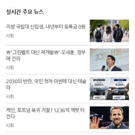
실시간 주요 뉴스
지방 국립대 신입생, 내년부터 등록금 0원
사회
\"그린벨트 대신 재개발\" 오세훈, 정부
에 건의
사회
2030의 반란, 국민 첫차 아반떼 대신 테슬
라
사회
케인, 토트넘 복귀 거절? 1236억 잭팟 터
진다
사회