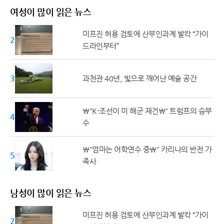
여성이 많이 읽은 뉴스
미프진 허용 검토에 산부인과계 발칵 “가이
20대 ↓
드라인부터”
30대
과천관 40년, 빛으로 깨어난 예술 공간
\"K-조선이 미 해군 재건\" 트럼프의 승부
40대
수
\"엄마는 어학연수 중\" 카리나의 반전 가
50대 ↑
족사
남성이 많이 읽은 뉴스
미프진 허용 검토에 산부인과계 발칵 “가이
20대 ↓