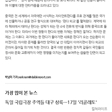
섭섭하다", "정치 문제 때문에 판다까지 못 보게 되다니"와 같은 반응이 쏟아지
며 이별에 대한 안타까움을 드러내고 있다.
중국은 전 세계에서 자국에만 서식하는 자이언트판다를 우호 관계를 맺은 국가
에 선물하거나 공동 연구 형식으로 대여하는 '판다 외교'를 펼쳐왔다. 계약에 따
라 해외에서 태어난 판다는 성체가 되는 만 4세 전후에 번식을 위해 중국으로 돌
아가야 한다. 따라서 이번 쌍둥이 판다의 반환 자체는 정해진 절차다. 하지만 문
제는 그 이후다. 과거에는 한 판다가 돌아가면 새로운 판다가 오는 선순환이 이
어졌지만, 타이완 문제를 둘러싼 양국의 날 선 대립이 이어지면서 판다 외교의
끈마저 끊어질 위기에 처한 것이다. 결국 이번 반환은 정치적 갈등이 국민들의
정서와 문화 교류에까지 어떤 영향을 미치는지를 보여주는 씁쓸한 단면이 되고
있다.
박남미 기자 parknam@dailykreport.com
가장 많이 본 뉴스
독일 국립극장 주역들 대구 상륙…17일 '리골레토'
컬쳐라이프