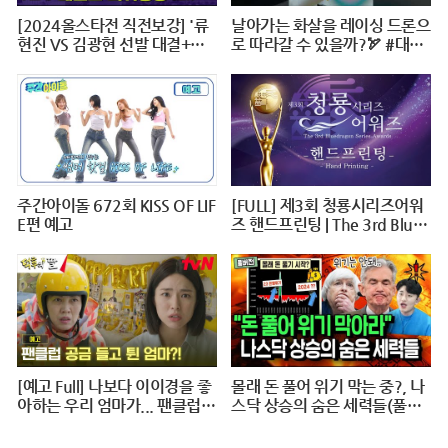
[2024올스타전 직전보강] '류
날아가는 화살을 레이싱 드론으
현진 VS 김광현 선발 대결+이
로 따라갈 수 있을까?🏹 #대작
대호 1번타자' 보셨나요?
전X10 #2024파리올림픽 #양
궁 #다큐 #shorts #240724저
녁7시40분 #KBS1TV
주간아이돌 672회 KISS OF LIF
[FULL] 제3회 청룡시리즈어워
E편 예고
즈 핸드프린팅 | The 3rd Blue
Dragon Series Awards Hand
printing @ 20240625
[예고 Full] 나보다 이이경을 좋
몰래 돈 풀어 위기 막는 중?, 나
아하는 우리 엄마가... 팬클럽
스닥 상승의 숨은 세력들(풀버
공금 횡령?! #덕후의딸#오프
전)
닝2024