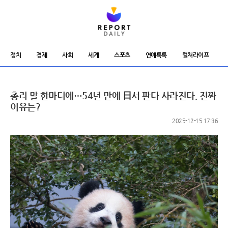
정치
경제
사회
세계
스포츠
연예톡톡
컬쳐라이프
총리 말 한마디에…54년 만에 日서 판다 사라진다, 진짜
이유는?
2025-12-15 17:36