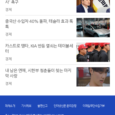
사' 촉구
경제
중국산 수입차 40% 돌파, 테슬라 효과 톡
톡
경제
카스트로 맹타, KIA 반등 열쇠는 테이블세
터
경제
내 남은 연애, 시한부 청춘들이 찾는 마지
막 사랑
경제
매체소개
기사제보
불편신고
인터넷신문 윤리강령
이메일무단수집거부