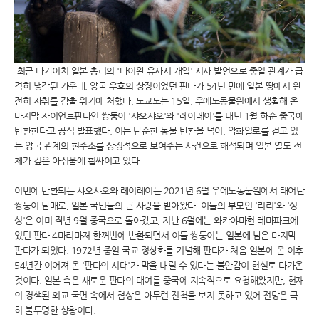
최근 다카이치 일본 총리의 '타이완 유사시 개입' 시사 발언으로 중일 관계가 급
격히 냉각된 가운데, 양국 우호의 상징이었던 판다가 54년 만에 일본 땅에서 완
전히 자취를 감출 위기에 처했다. 도쿄도는 15일, 우에노동물원에서 생활해 온
마지막 자이언트판다인 쌍둥이 '샤오샤오'와 '레이레이'를 내년 1월 하순 중국에
반환한다고 공식 발표했다. 이는 단순한 동물 반환을 넘어, 악화일로를 걷고 있
는 양국 관계의 현주소를 상징적으로 보여주는 사건으로 해석되며 일본 열도 전
체가 깊은 아쉬움에 휩싸이고 있다.
이번에 반환되는 샤오샤오와 레이레이는 2021년 6월 우에노동물원에서 태어난
쌍둥이 남매로, 일본 국민들의 큰 사랑을 받아왔다. 이들의 부모인 '리리'와 '싱
싱'은 이미 작년 9월 중국으로 돌아갔고, 지난 6월에는 와카야마현 테마파크에
있던 판다 4마리마저 한꺼번에 반환되면서 이들 쌍둥이는 일본에 남은 마지막
판다가 되었다. 1972년 중일 국교 정상화를 기념해 판다가 처음 일본에 온 이후
54년간 이어져 온 '판다의 시대'가 막을 내릴 수 있다는 불안감이 현실로 다가온
것이다. 일본 측은 새로운 판다의 대여를 중국에 지속적으로 요청해왔지만, 현재
의 경색된 외교 국면 속에서 협상은 아무런 진척을 보지 못하고 있어 전망은 극
히 불투명한 상황이다.