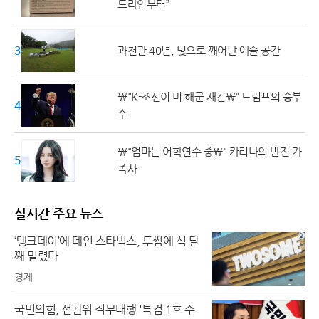
드라인부터”
30대
과천관 40년, 빛으로 깨어난 예술 공간
\"K-조선이 미 해군 재건\" 트럼프의 승부
40대
수
\"엄마는 어학연수 중\" 카리나의 반전 가
50대 ↑
족사
실시간 주요 뉴스
‘탱크데이’에 데인 스타벅스, 투썸에 석 달
째 밀렸다
경제
국민의힘, 선관위 직무대행 '특검 1호 수