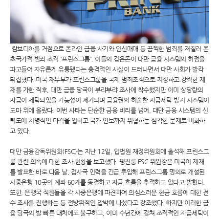
캄보디아를 거점으로 온라인 금융 사기와 인신매매 등 끔찍한 범죄를 저질러 온
초국가적 범죄 조직 '프린스그룹'. 이들의 검은돈이 대만 금융 시스템의 허점을
파고들어 자유롭게 유통됐다는 충격적인 사실이 드러나면서 대만 사회가 발칵
뒤집혔다. 미국 재무부가 프린스그룹을 국제 범죄조직으로 지정하고 강력한 제
재를 가한 직후, 대만 금융 당국이 부랴부랴 조사에 착수했지만 이미 상당량의
자금이 세탁되었을 가능성이 제기되며 금융권의 허술한 자금세탁 방지 시스템이
도마 위에 올랐다. 이번 사태는 단순한 금융 비리를 넘어, 대만 금융 시스템의 신
뢰도에 치명적인 타격을 입히고 국가 안보까지 위협하는 심각한 문제로 비화하
고 있다.
대만 금융감독위원회(FSC)는 지난 12일, 입법원 재정위원회에 출석해 프린스그
룹 관련 의혹에 대한 조사 현황을 보고했다. 펑진룽 FSC 위원장은 미국이 제재
를 발표한 바로 다음 날, 검사국 인력을 긴급 투입해 프린스그룹 명의로 개설된
시중은행 10곳의 계좌 60개를 동결하고 자금 흐름을 추적하고 있다고 밝혔다.
또한, 은행국 직원들을 각 시중은행에 파견하여 의심스러운 현금 흐름에 대한 전
수 조사를 진행하는 등 전방위적인 압박에 나섰다고 강조했다. 하지만 이러한 금
융 당국의 발 빠른 대처에도 불구하고, 이미 수년간에 걸쳐 조직적인 자금세탁이