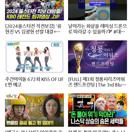
[2024올스타전 직전보강] '류
날아가는 화살을 레이싱 드론으
현진 VS 김광현 선발 대결+이
로 따라갈 수 있을까?🏹 #대작
대호 1번타자' 보셨나요?
전X10 #2024파리올림픽 #양
궁 #다큐 #shorts #240724저
녁7시40분 #KBS1TV
주간아이돌 672회 KISS OF LIF
[FULL] 제3회 청룡시리즈어워
E편 예고
즈 핸드프린팅 | The 3rd Blue
Dragon Series Awards Hand
printing @ 20240625