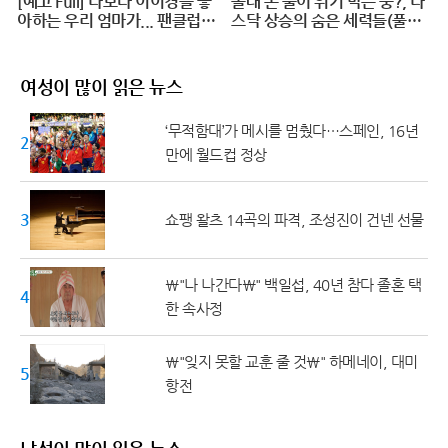
[예고 Full] 나보다 이이경을 좋
몰래 돈 풀어 위기 막는 중?, 나
아하는 우리 엄마가... 팬클럽
스닥 상승의 숨은 세력들(풀버
공금 횡령?! #덕후의딸#오프
전)
닝2024
여성이 많이 읽은 뉴스
‘무적함대’가 메시를 멈췄다…스페인, 16년
20대 ↓
만에 월드컵 정상
30대
쇼팽 왈츠 14곡의 파격, 조성진이 건넨 선물
\"나 나간다\" 백일섭, 40년 참다 졸혼 택
40대
한 속사정
\"잊지 못할 교훈 줄 것\" 하메네이, 대미
50대 ↑
항전