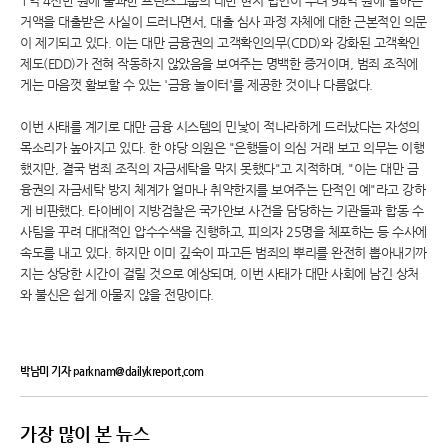
1억 4천만 원에 불과한 프린스그룹의 대만 현지 법인이 무려 94억 원에 달하는
거액을 대출받은 사실이 드러나면서, 대출 심사 과정 자체에 대한 근본적인 의문
이 제기되고 있다. 이는 대만 금융권의 고객확인의무(CDD)와 강화된 고객확인
제도(EDD)가 전혀 작동하지 않았음을 보여주는 명백한 증거이며, 범죄 조직에
게는 마음껏 활보할 수 있는 '금융 놀이터'를 제공한 것이나 다름없다.
이번 사태를 계기로 대만 금융 시스템의 민낯이 적나라하게 드러났다는 자성의
목소리가 높아지고 있다. 한 야당 의원은 "은행들이 의심 거래 보고 의무는 이행
했지만, 결국 범죄 조직의 자금세탁을 막지 못했다"고 지적하며, "이는 대만 금
융권의 자금세탁 방지 체계가 얼마나 취약한지를 보여주는 단적인 예"라고 강하
게 비판했다. 타이베이 지방검찰은 국가안보 사건을 담당하는 기관들과 합동 수
사팀을 꾸려 대대적인 압수수색을 진행하고, 피의자 25명을 체포하는 등 수사에
속도를 내고 있다. 하지만 이미 깊숙이 파고든 범죄의 뿌리를 완전히 뽑아내기까
지는 상당한 시간이 걸릴 것으로 예상되며, 이번 사태가 대만 사회에 남긴 상처
와 불신은 쉽게 아물지 않을 전망이다.
박남미 기자 parknam@dailykreport.com
가장 많이 본 뉴스