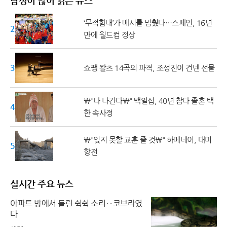
남성이 많이 읽은 뉴스
‘무적함대’가 메시를 멈췄다…스페인, 16년
20대 ↓
만에 월드컵 정상
30대
쇼팽 왈츠 14곡의 파격, 조성진이 건넨 선물
\"나 나간다\" 백일섭, 40년 참다 졸혼 택
40대
한 속사정
\"잊지 못할 교훈 줄 것\" 하메네이, 대미
50대 ↑
항전
실시간 주요 뉴스
아파트 방에서 들린 쉭쉭 소리‥코브라였
다