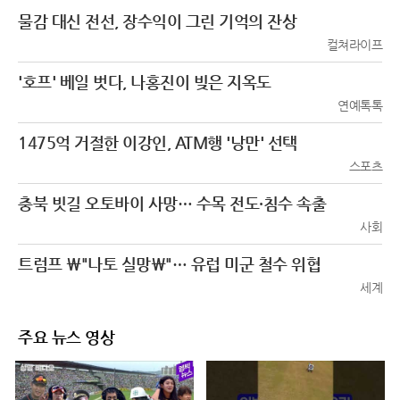
물감 대신 전선, 장수익이 그린 기억의 잔상
컬쳐라이프
'호프' 베일 벗다, 나홍진이 빚은 지옥도
연예톡톡
1475억 거절한 이강인, ATM행 '낭만' 선택
스포츠
충북 빗길 오토바이 사망… 수목 전도·침수 속출
사회
트럼프 \"나토 실망\"… 유럽 미군 철수 위협
세계
주요 뉴스 영상