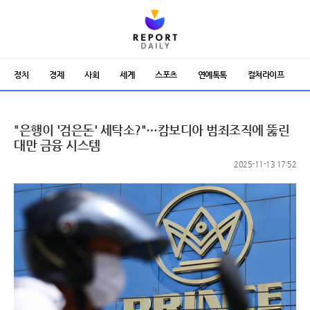
정치
경제
사회
세계
스포츠
연예톡톡
컬쳐라이프
"은행이 '검은돈' 세탁소?"…캄보디아 범죄조직에 뚫린
대만 금융 시스템
2025-11-13 17:52