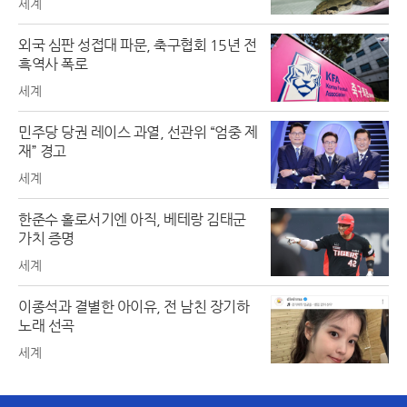
세계
외국 심판 성접대 파문, 축구협회 15년 전
흑역사 폭로
세계
민주당 당권 레이스 과열, 선관위 “엄중 제
재” 경고
세계
한준수 홀로서기엔 아직, 베테랑 김태군
가치 증명
세계
이종석과 결별한 아이유, 전 남친 장기하
노래 선곡
세계